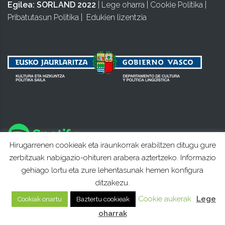
Egilea:
SORLAND 2022
|
Lege oharra
|
Cookie Politika
|
Pribatutasun Politika
|
Edukien lizentzia
Hirugarrenen cookieak eta iraunkorrak erabiltzen ditugu gure
zerbitzuak nabigazio-ohituren arabera aztertzeko. Informazio
gehiago lortu eta zure lehentasunak hemen konfigura
ditzakezu.
Cookie aukerak
Lege
Cookiak onartu
Baztertu cookieak
oharrak