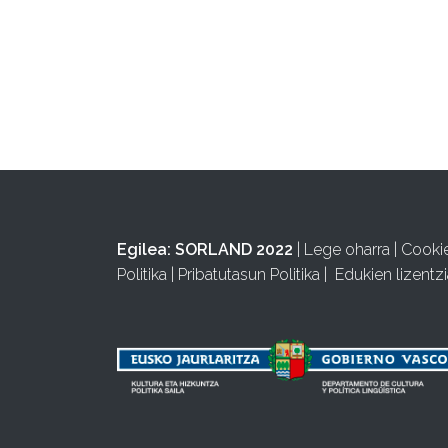
Egilea:
SORLAND 2022
|
Lege oharra
|
Cooki
Politika
|
Pribatutasun Politika
|
Edukien lizentzi