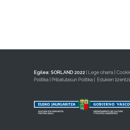
Egilea:
SORLAND 2022
|
Lege oharra
|
Cooki
Politika
|
Pribatutasun Politika
|
Edukien lizentzi