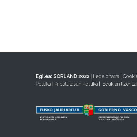
Egilea:
SORLAND 2022
|
Lege oharra
|
Cooki
Politika
|
Pribatutasun Politika
|
Edukien lizentzi