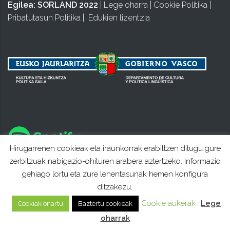
Egilea:
SORLAND 2022
|
Lege oharra
|
Cookie Politika
|
Pribatutasun Politika
|
Edukien lizentzia
Hirugarrenen cookieak eta iraunkorrak erabiltzen ditugu gure
zerbitzuak nabigazio-ohituren arabera aztertzeko. Informazio
gehiago lortu eta zure lehentasunak hemen konfigura
ditzakezu.
Cookie aukerak
Lege
Cookiak onartu
Baztertu cookieak
oharrak