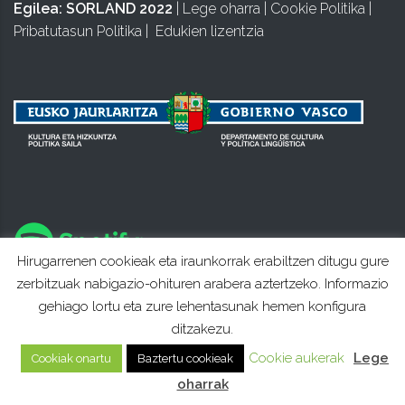
Egilea:
SORLAND 2022
|
Lege oharra
|
Cookie Politika
|
Pribatutasun Politika
|
Edukien lizentzia
Hirugarrenen cookieak eta iraunkorrak erabiltzen ditugu gure
zerbitzuak nabigazio-ohituren arabera aztertzeko. Informazio
gehiago lortu eta zure lehentasunak hemen konfigura
ditzakezu.
Cookie aukerak
Lege
Cookiak onartu
Baztertu cookieak
oharrak