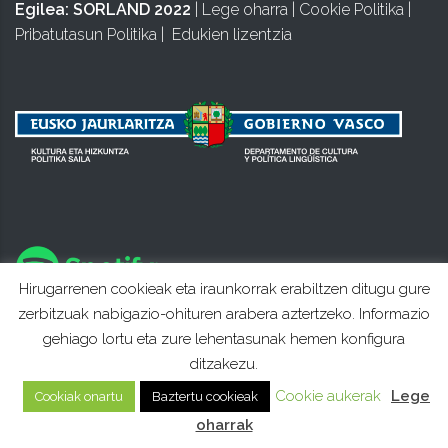
Egilea:
SORLAND 2022
|
Lege oharra
|
Cookie Politika
|
Pribatutasun Politika
|
Edukien lizentzia
Hirugarrenen cookieak eta iraunkorrak erabiltzen ditugu gure
zerbitzuak nabigazio-ohituren arabera aztertzeko. Informazio
gehiago lortu eta zure lehentasunak hemen konfigura
ditzakezu.
Cookie aukerak
Lege
Cookiak onartu
Baztertu cookieak
oharrak