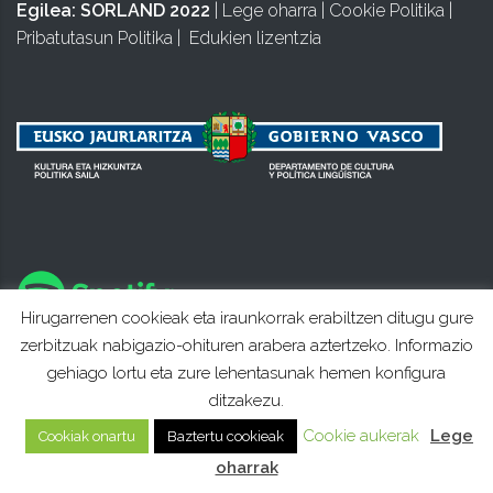
Egilea:
SORLAND 2022
|
Lege oharra
|
Cookie Politika
|
Pribatutasun Politika
|
Edukien lizentzia
Hirugarrenen cookieak eta iraunkorrak erabiltzen ditugu gure
zerbitzuak nabigazio-ohituren arabera aztertzeko. Informazio
gehiago lortu eta zure lehentasunak hemen konfigura
ditzakezu.
Cookie aukerak
Lege
Cookiak onartu
Baztertu cookieak
oharrak