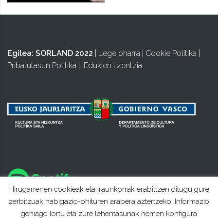
Egilea:
SORLAND 2022
|
Lege oharra
|
Cookie Politika
|
Pribatutasun Politika
|
Edukien lizentzia
Hirugarrenen cookieak eta iraunkorrak erabiltzen ditugu gure
zerbitzuak nabigazio-ohituren arabera aztertzeko. Informazio
gehiago lortu eta zure lehentasunak hemen konfigura