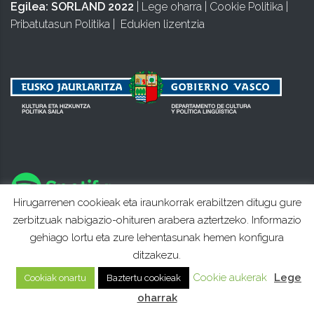
Egilea:
SORLAND 2022
|
Lege oharra
|
Cookie Politika
|
Pribatutasun Politika
|
Edukien lizentzia
Hirugarrenen cookieak eta iraunkorrak erabiltzen ditugu gure
zerbitzuak nabigazio-ohituren arabera aztertzeko. Informazio
gehiago lortu eta zure lehentasunak hemen konfigura
ditzakezu.
Cookie aukerak
Lege
Cookiak onartu
Baztertu cookieak
oharrak