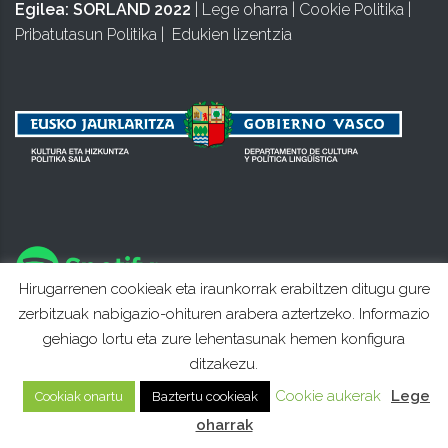
Egilea:
SORLAND 2022
|
Lege oharra
|
Cookie Politika
|
Pribatutasun Politika
|
Edukien lizentzia
Hirugarrenen cookieak eta iraunkorrak erabiltzen ditugu gure
zerbitzuak nabigazio-ohituren arabera aztertzeko. Informazio
gehiago lortu eta zure lehentasunak hemen konfigura
ditzakezu.
Cookie aukerak
Lege
Cookiak onartu
Baztertu cookieak
oharrak