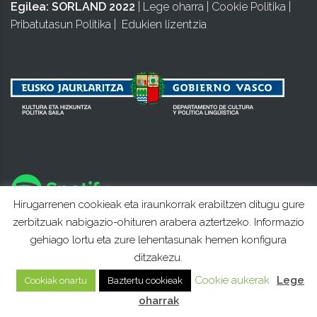
Egilea:
SORLAND 2022
|
Lege oharra
|
Cookie Politika
|
Pribatutasun Politika
|
Edukien lizentzia
Hirugarrenen cookieak eta iraunkorrak erabiltzen ditugu gure
zerbitzuak nabigazio-ohituren arabera aztertzeko. Informazio
gehiago lortu eta zure lehentasunak hemen konfigura
ditzakezu.
Cookie aukerak
Lege
Cookiak onartu
Baztertu cookieak
oharrak