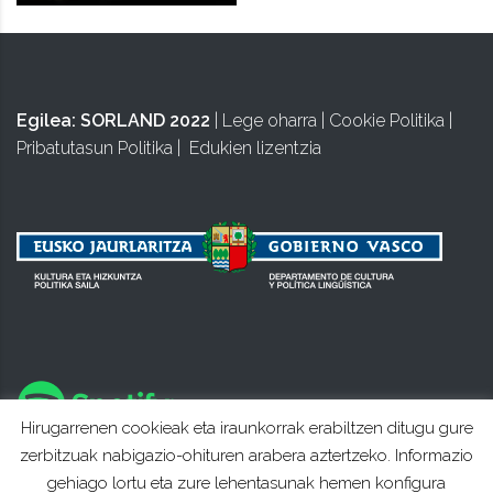
Egilea:
SORLAND 2022
|
Lege oharra
|
Cookie Politika
|
Pribatutasun Politika
|
Edukien lizentzia
Hirugarrenen cookieak eta iraunkorrak erabiltzen ditugu gure
zerbitzuak nabigazio-ohituren arabera aztertzeko. Informazio
gehiago lortu eta zure lehentasunak hemen konfigura