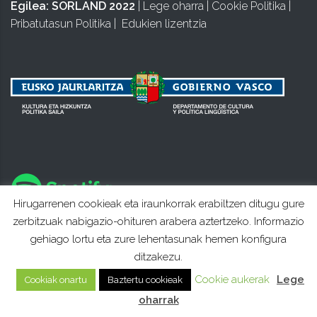
Egilea:
SORLAND 2022
|
Lege oharra
|
Cookie Politika
|
Pribatutasun Politika
|
Edukien lizentzia
Hirugarrenen cookieak eta iraunkorrak erabiltzen ditugu gure
zerbitzuak nabigazio-ohituren arabera aztertzeko. Informazio
gehiago lortu eta zure lehentasunak hemen konfigura
ditzakezu.
Cookie aukerak
Lege
Cookiak onartu
Baztertu cookieak
oharrak