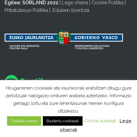
Egilea:
SORLAND 2022
|
Lege oharra
|
Cookie Politika
|
Pribatutasun Politika
|
Edukien lizentzia
Hirugarrenen cookieak eta iraunkorrak erabiltzen ditugu gure
zerbitzuak nabigazio-ohituren arabera aztertzeko. Informazio
gehiago lortu eta zure lehentasunak hemen konfigura
ditzakezu.
Cookie aukerak
Lege
Cookiak onartu
Baztertu cookieak
oharrak