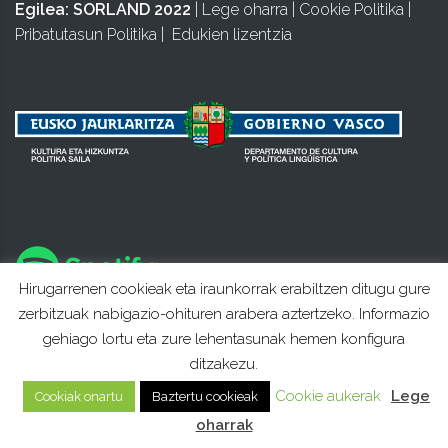
Egilea:
SORLAND 2022
|
Lege oharra
|
Cookie Politika
|
Pribatutasun Politika
|
Edukien lizentzia
Hirugarrenen cookieak eta iraunkorrak erabiltzen ditugu gure
zerbitzuak nabigazio-ohituren arabera aztertzeko. Informazio
gehiago lortu eta zure lehentasunak hemen konfigura
ditzakezu.
Cookie aukerak
Lege
Cookiak onartu
Baztertu cookieak
oharrak