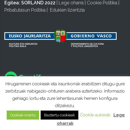
Egilea:
SORLAND 2022
|
Lege oharra
|
Cookie Politika
|
Pribatutasun Politika
|
Edukien lizentzia
Hirugarrenen cookieak eta iraunkorrak erabiltzen ditugu gure
zerbitzuak nabigazio-ohituren arabera aztertzeko. Informazio
gehiago lortu eta zure lehentasunak hemen konfigura
ditzakezu.
Cookie aukerak
Lege
Cookiak onartu
Baztertu cookieak
oharrak