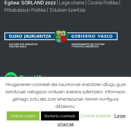
Egilea:
SORLAND 2022
|
Lege oharra
|
Cookie Politika
|
Pribatutasun Politika
|
Edukien lizentzia
Hirugarrenen cookieak eta iraunkorrak erabiltzen ditugu gure
zerbitzuak nabigazio-ohituren arabera aztertzeko. Informazio
gehiago lortu eta zure lehentasunak hemen konfigura
ditzakezu.
Cookie aukerak
Lege
Cookiak onartu
Baztertu cookieak
oharrak