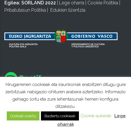
Egilea:
SORLAND 2022
|
Lege oharra
|
Cookie Politika
|
Pribatutasun Politika
|
Edukien lizentzia
Hirugarrenen cookieak eta iraunkorrak erabiltzen ditugu gure
zerbitzuak nabigazio-ohituren arabera aztertzeko. Informazio
gehiago lortu eta zure lehentasunak hemen konfigura
ditzakezu.
Cookie aukerak
Lege
Cookiak onartu
Baztertu cookieak
oharrak