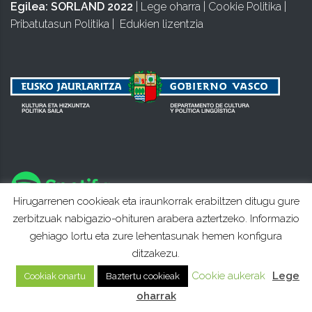
Egilea:
SORLAND 2022
|
Lege oharra
|
Cookie Politika
|
Pribatutasun Politika
|
Edukien lizentzia
Hirugarrenen cookieak eta iraunkorrak erabiltzen ditugu gure
zerbitzuak nabigazio-ohituren arabera aztertzeko. Informazio
gehiago lortu eta zure lehentasunak hemen konfigura
ditzakezu.
Cookie aukerak
Lege
Cookiak onartu
Baztertu cookieak
oharrak