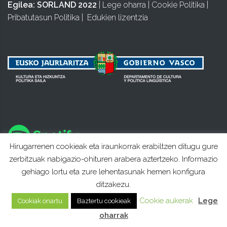
Egilea:
SORLAND 2022
|
Lege oharra
|
Cookie Politika
|
Pribatutasun Politika
|
Edukien lizentzia
Hirugarrenen cookieak eta iraunkorrak erabiltzen ditugu gure
zerbitzuak nabigazio-ohituren arabera aztertzeko. Informazio
gehiago lortu eta zure lehentasunak hemen konfigura
ditzakezu.
Cookie aukerak
Lege
Cookiak onartu
Baztertu cookieak
oharrak