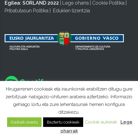
Egilea:
SORLAND 2022
|
Lege oharra
|
Cookie Politika
|
Pribatutasun Politika
|
Edukien lizentzia
Hirugarrenen cookieak eta iraunkorrak erabiltzen ditugu gure
zerbitzuak nabigazio-ohituren arabera aztertzeko. Informazio
gehiago lortu eta zure lehentasunak hemen konfigura
ditzakezu.
Cookie aukerak
Lege
Cookiak onartu
Baztertu cookieak
oharrak