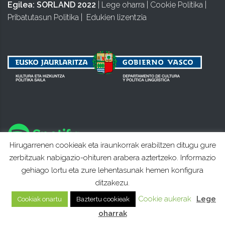
Egilea:
SORLAND 2022
|
Lege oharra
|
Cookie Politika
|
Pribatutasun Politika
|
Edukien lizentzia
Hirugarrenen cookieak eta iraunkorrak erabiltzen ditugu gure
zerbitzuak nabigazio-ohituren arabera aztertzeko. Informazio
gehiago lortu eta zure lehentasunak hemen konfigura
ditzakezu.
Cookie aukerak
Lege
Cookiak onartu
Baztertu cookieak
oharrak