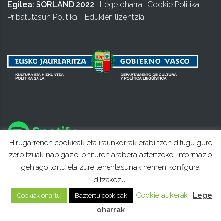
Egilea:
SORLAND 2022
|
Lege oharra
|
Cookie Politika
|
Pribatutasun Politika
|
Edukien lizentzia
Hirugarrenen cookieak eta iraunkorrak erabiltzen ditugu gure
zerbitzuak nabigazio-ohituren arabera aztertzeko. Informazio
gehiago lortu eta zure lehentasunak hemen konfigura
ditzakezu.
Cookie aukerak
Lege
Cookiak onartu
Baztertu cookieak
oharrak