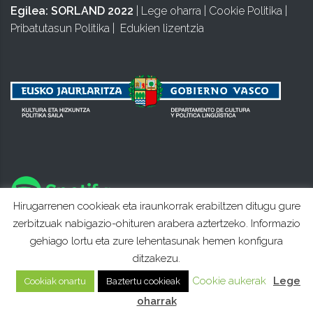
Egilea:
SORLAND 2022
|
Lege oharra
|
Cookie Politika
|
Pribatutasun Politika
|
Edukien lizentzia
Hirugarrenen cookieak eta iraunkorrak erabiltzen ditugu gure
zerbitzuak nabigazio-ohituren arabera aztertzeko. Informazio
gehiago lortu eta zure lehentasunak hemen konfigura
ditzakezu.
Cookie aukerak
Lege
Cookiak onartu
Baztertu cookieak
oharrak