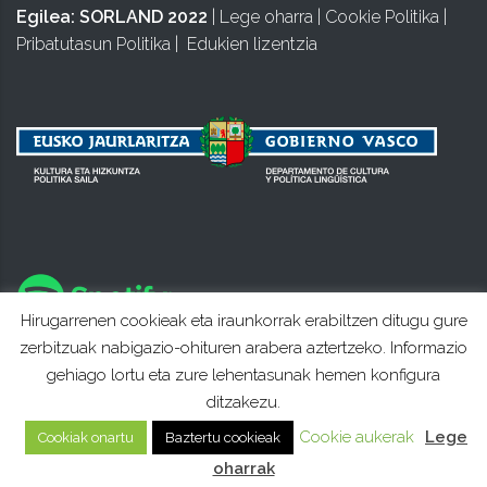
Egilea:
SORLAND 2022
|
Lege oharra
|
Cookie Politika
|
Pribatutasun Politika
|
Edukien lizentzia
Hirugarrenen cookieak eta iraunkorrak erabiltzen ditugu gure
zerbitzuak nabigazio-ohituren arabera aztertzeko. Informazio
gehiago lortu eta zure lehentasunak hemen konfigura
ditzakezu.
Cookie aukerak
Lege
Cookiak onartu
Baztertu cookieak
oharrak