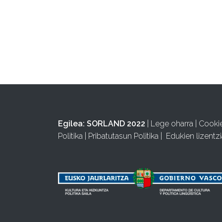
Egilea:
SORLAND 2022
|
Lege oharra
|
Cooki
Politika
|
Pribatutasun Politika
|
Edukien lizentzi