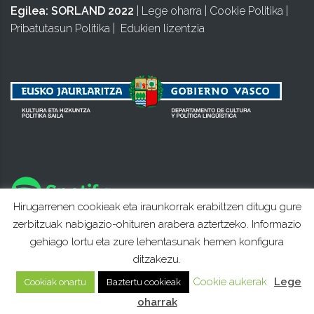
Egilea:
SORLAND 2022
|
Lege oharra
|
Cookie Politika
|
Pribatutasun Politika
|
Edukien lizentzia
Hirugarrenen cookieak eta iraunkorrak erabiltzen ditugu gure
zerbitzuak nabigazio-ohituren arabera aztertzeko. Informazio
gehiago lortu eta zure lehentasunak hemen konfigura
ditzakezu.
Cookie aukerak
Lege
Cookiak onartu
Baztertu cookieak
oharrak