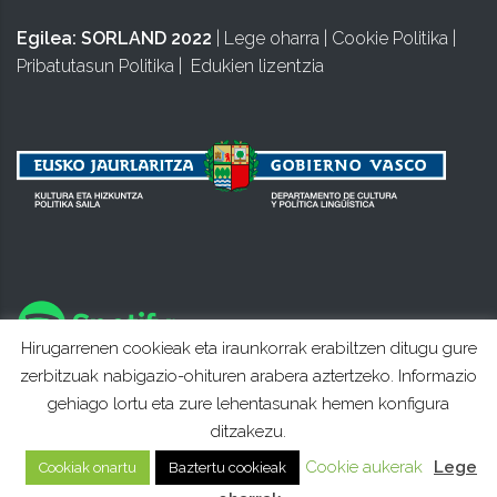
Egilea:
SORLAND 2022
|
Lege oharra
|
Cookie Politika
|
Pribatutasun Politika
|
Edukien lizentzia
Hirugarrenen cookieak eta iraunkorrak erabiltzen ditugu gure
zerbitzuak nabigazio-ohituren arabera aztertzeko. Informazio
gehiago lortu eta zure lehentasunak hemen konfigura
ditzakezu.
Cookie aukerak
Lege
Cookiak onartu
Baztertu cookieak