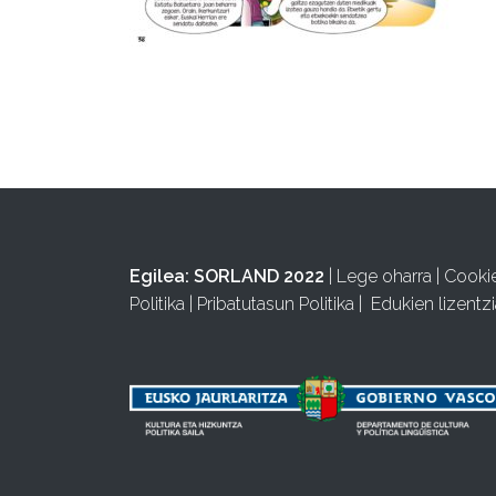
Egilea:
SORLAND 2022
|
Lege oharra
|
Cooki
Politika
|
Pribatutasun Politika
|
Edukien lizentzi