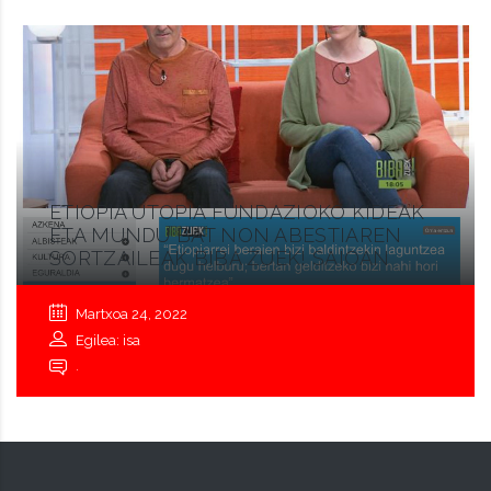
ETIOPIA UTOPIA FUNDAZIOKO KIDEAK
ETA MUNDU BAT NON ABESTIAREN
SORTZAILEAK BIBA ZUEK! SAIOAN
Martxoa 24, 2022
Egilea: isa
.