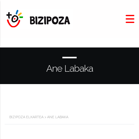
Ane Labaka
BIZIPOZA ELKARTEA
>
ANE LABAKA