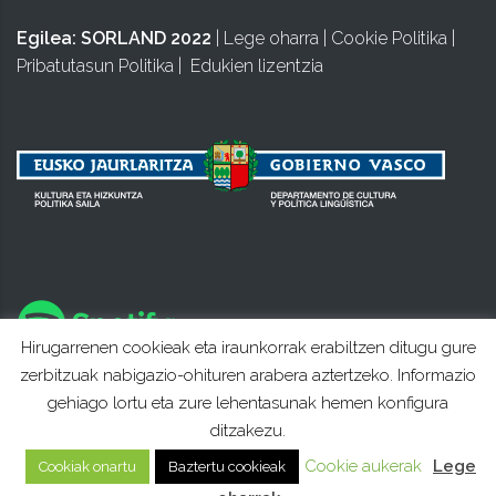
Egilea:
SORLAND 2022
|
Lege oharra
|
Cookie Politika
|
Pribatutasun Politika
|
Edukien lizentzia
Hirugarrenen cookieak eta iraunkorrak erabiltzen ditugu gure
zerbitzuak nabigazio-ohituren arabera aztertzeko. Informazio
gehiago lortu eta zure lehentasunak hemen konfigura
ditzakezu.
Cookie aukerak
Lege
Cookiak onartu
Baztertu cookieak