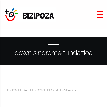
down sindrome fundazioa
BIZIPOZA ELKARTEA
>
DOWN SINDROME FUNDAZIOA