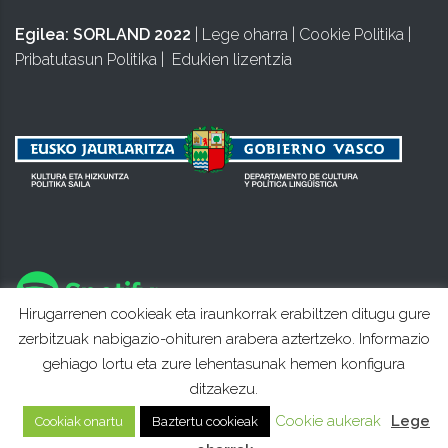
Egilea:
SORLAND 2022
|
Lege oharra
|
Cookie Politika
|
Pribatutasun Politika
|
Edukien lizentzia
Hirugarrenen cookieak eta iraunkorrak erabiltzen ditugu gure
zerbitzuak nabigazio-ohituren arabera aztertzeko. Informazio
gehiago lortu eta zure lehentasunak hemen konfigura
ditzakezu.
Cookie aukerak
Lege
Cookiak onartu
Baztertu cookieak