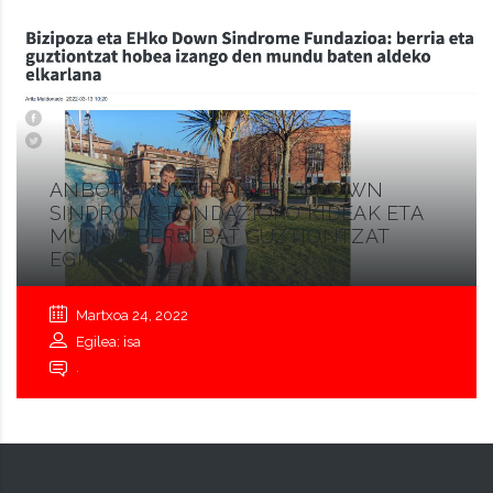
ANBOTO KULTURAN EHKODOWN
SINDROME FUNDAZIOKO KIDEAK ETA
MUNDU BERRI BAT GUZTIONTZAT
EGITASMOA
Martxoa 24, 2022
Egilea: isa
.