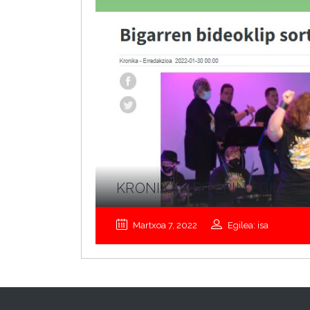
KRONIKAK BITERIN EGIND
Martxoa 7, 2022
Egilea: isa