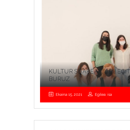
KULTUR SHAREAK, ARI! EG
BURUZ
Ekaina 15, 2021
Egilea: isa