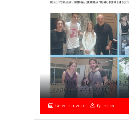
KULTUR SHAREAK MUNDU B
EZAGUTZERA EMAN DU
Urtarrila 21, 2021
Egilea: isa