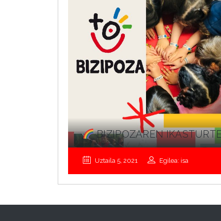
BIZIPOZAREN IKASTURT
Uztaila 5, 2021
Egilea: isa