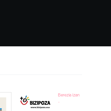
a
Berezia izan
…