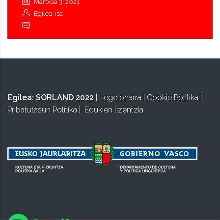
Martxoa 3, 2021
Egilea: isa
.
Egilea:
SORLAND 2022
|
Lege oharra
|
Cookie Politika
|
Pribatutasun Politika
|
Edukien lizentzia