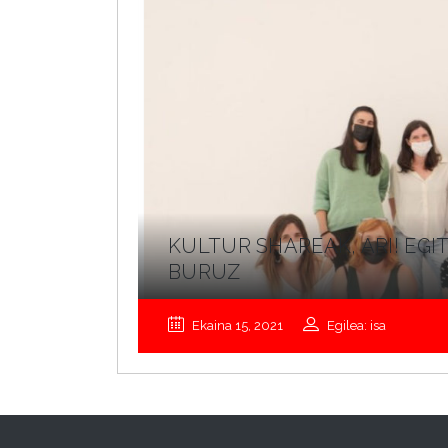
KULTUR SHAREAK, ARI! EG
BURUZ
Ekaina 15, 2021
Egilea: isa