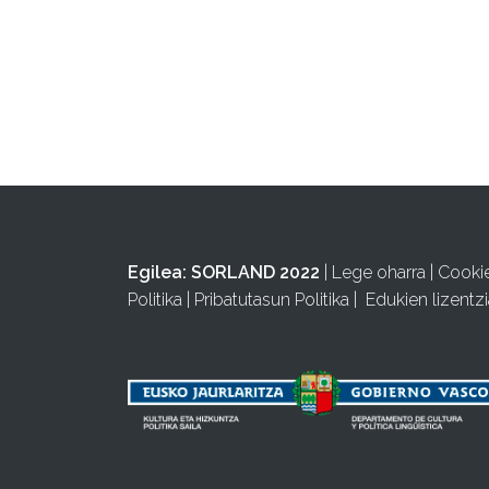
Egilea:
SORLAND 2022
|
Lege oharra
|
Cooki
Politika
|
Pribatutasun Politika
|
Edukien lizentzi