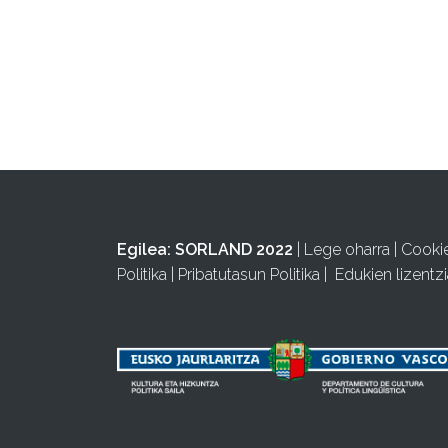
Egilea:
SORLAND 2022
|
Lege oharra
|
Cooki
Politika
|
Pribatutasun Politika
|
Edukien lizentzi