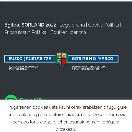
Egilea:
SORLAND 2022
|
Lege oharra
|
Cookie Politika
|
Pribatutasun Politika
|
Edukien lizentzia
Hirugarrenen cookieak eta iraunkorrak erabiltzen ditugu gure
zerbitzuak nabigazio-ohituren arabera aztertzeko. Informazio
gehiago lortu eta zure lehentasunak hemen konfigura
ditzakezu.