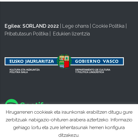
Egilea:
SORLAND 2022
|
Lege oharra
|
Cookie Politika
|
Pribatutasun Politika
|
Edukien lizentzia
Hirugarrenen cookieak eta iraunkorrak erabiltzen ditugu gure
zerbitzuak nabigazio-ohituren arabera aztertzeko. Informazio
gehiago lortu eta zure lehentasunak hemen konfigura
ditzakezu.