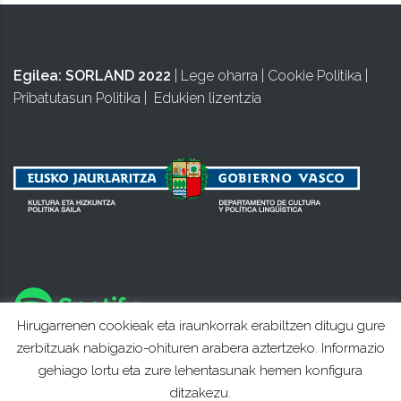
Egilea:
SORLAND 2022
|
Lege oharra
|
Cookie Politika
|
Pribatutasun Politika
|
Edukien lizentzia
Hirugarrenen cookieak eta iraunkorrak erabiltzen ditugu gure
zerbitzuak nabigazio-ohituren arabera aztertzeko. Informazio
gehiago lortu eta zure lehentasunak hemen konfigura
ditzakezu.