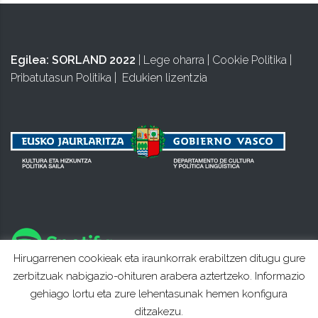
Egilea:
SORLAND 2022
|
Lege oharra
|
Cookie Politika
|
Pribatutasun Politika
|
Edukien lizentzia
Hirugarrenen cookieak eta iraunkorrak erabiltzen ditugu gure
zerbitzuak nabigazio-ohituren arabera aztertzeko. Informazio
gehiago lortu eta zure lehentasunak hemen konfigura
ditzakezu.