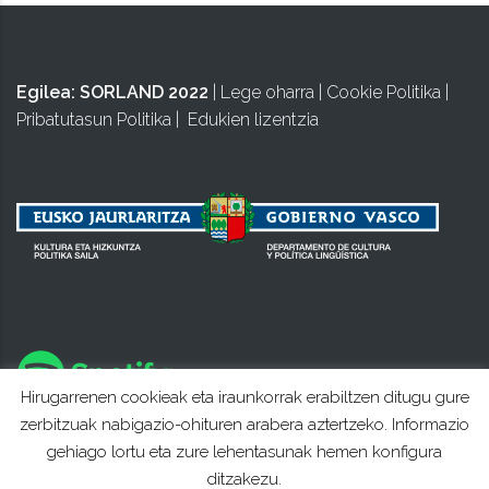
Egilea:
SORLAND 2022
|
Lege oharra
|
Cookie Politika
|
Pribatutasun Politika
|
Edukien lizentzia
Hirugarrenen cookieak eta iraunkorrak erabiltzen ditugu gure
zerbitzuak nabigazio-ohituren arabera aztertzeko. Informazio
gehiago lortu eta zure lehentasunak hemen konfigura
ditzakezu.