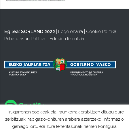
Egilea:
SORLAND 2022
|
Lege oharra
|
Cookie Politika
|
Pribatutasun Politika
|
Edukien lizentzia
Hirugarrenen cookieak eta iraunkorrak erabiltzen ditugu gure
zerbitzuak nabigazio-ohituren arabera aztertzeko. Informazio
gehiago lortu eta zure lehentasunak hemen konfigura