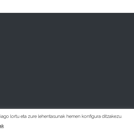
hiago lortu eta zure lehentasunak hemen konfigura ditzakezu.
ak