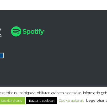
e
a
e zerbitzuak nabigazio-ohituren arabera aztertzeko. Informazio ge
Cookie aukerak
Lege oharr
Cookiak onartu
Baztertu cookieak