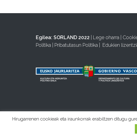
Egilea:
SORLAND 2022
|
Lege oharra
|
Cooki
Politika
|
Pribatutasun Politika
|
Edukien lizentzi
Hirugarrenen cookieak eta iraunkorrak erabiltzen ditugu gur