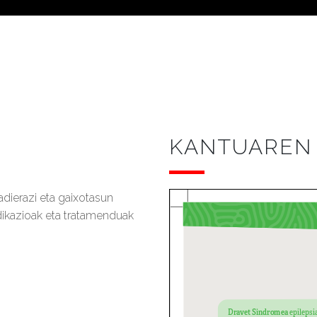
KANTUAREN 
dierazi eta gaixotasun
dikazioak eta tratamenduak