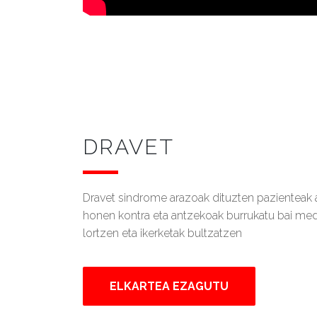
DRAVET
Dravet sindrome arazoak dituzten pazienteak a
honen kontra eta antzekoak burrukatu bai me
lortzen eta ikerketak bultzatzen
ELKARTEA EZAGUTU