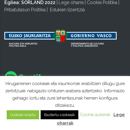
Egilea:
SORLAND 2022
|
Lege oharra
|
Cookie Politika
|
Pribatutasun Politika
|
Edukien lizentzia
Hirugarrenen cookieak eta iraunkorrak erabiltzen ditugu gure
zerbitzuak nabigazio-ohituren arabera aztertzeko. Informazio
gehiago lortu eta zure lehentasunak hemen konfigura
ditzakezu.
Cookie aukerak
Lege
Cookiak onartu
Baztertu cookieak
oharrak