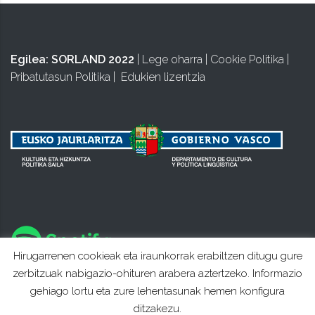
Egilea:
SORLAND 2022
|
Lege oharra
|
Cookie Politika
|
Pribatutasun Politika
|
Edukien lizentzia
Hirugarrenen cookieak eta iraunkorrak erabiltzen ditugu gure
zerbitzuak nabigazio-ohituren arabera aztertzeko. Informazio
gehiago lortu eta zure lehentasunak hemen konfigura
ditzakezu.