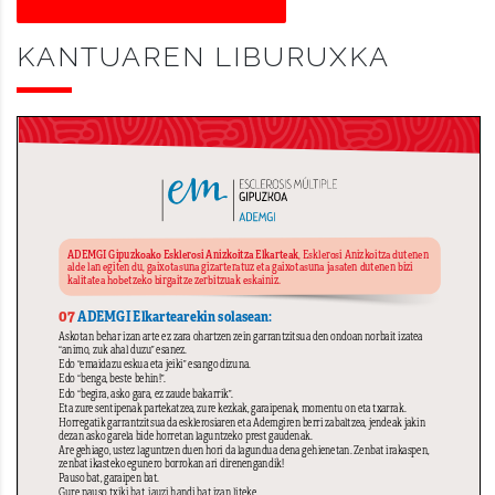
KANTUAREN LIBURUXKA