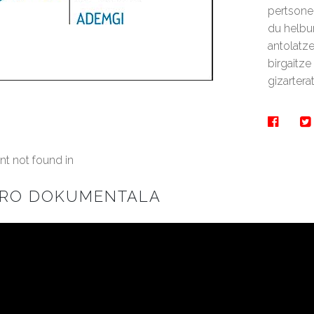
pertsone
du helbur
antolatze
birgaitze
gizartera
t not found in
KRO DOKUMENTALA