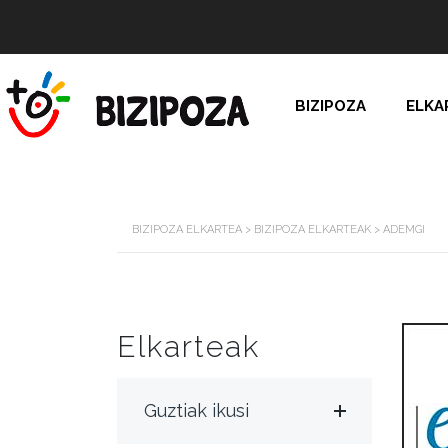
BIZIPOZA
ELKA
BIZIPOZA ELKARTEA
>
BIZIPOZA ELKARTEAK
>
ADEMGI
Elkarteak
Guztiak ikusi