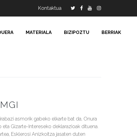
Kontaktua
DUERA
MATERIALA
BIZIPOZTU
BERRIAK
MGI
rabazi asmorik gabeko elkarte bat da, Onura
 eta Gizarte-Intereseko deklarazioak dituena.
rtea, Esklerosi Anizkoitza jasaten duten