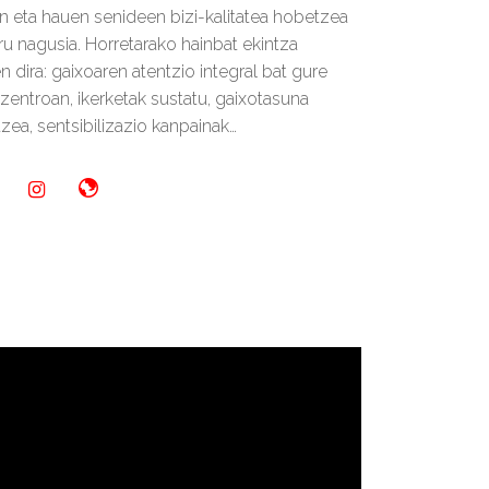
n eta hauen senideen bizi-kalitatea hobetzea
u nagusia. Horretarako hainbat ekintza
n dira: gaixoaren atentzio integral bat gure
 zentroan, ikerketak sustatu, gaixotasuna
tzea, sentsibilizazio kanpainak…