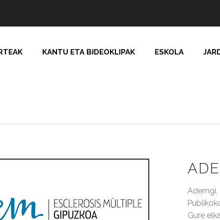
RTEAK
KANTU ETA BIDEOKLIPAK
ESKOLA
JAR
ADE
Ademgi, i
Publikoko
Gure elka