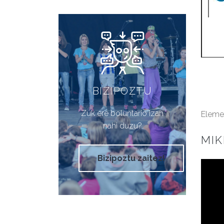
BIZIPOZTU
Zuk ere boluntario izan
Elemen
nahi duzu?
MI
Bizipoztu zaitez!