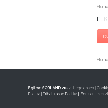
Elemen
ELK
Ipu
Elemen
Egilea:
SORLAND 2022
|
Lege oharra
|
Cooki
Politika
|
Pribatutasun Politika
|
Edukien lizentzi