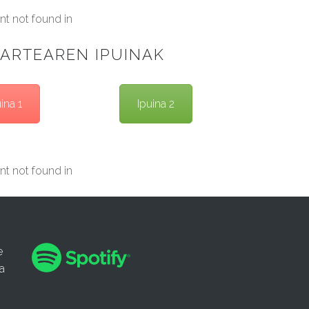
t not found in
ARTEAREN IPUINAK
ina 1
Ipuina 2
t not found in
e
a